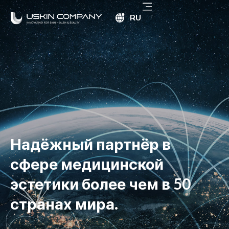
RU
Надёжный партнёр
в
сфере медицинской
эстетики
более чем в 50
странах мира.