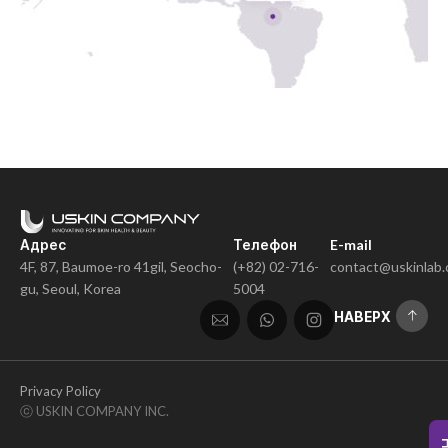
Адрес
Телефон
E-mail
4F, 87, Baumoe-ro 41gil, Seocho-
(+82) 02-716-
contact@uskinlab
gu, Seoul, Korea
5004
НАВЕРХ
Privacy Policy
ⓒ USKIN COMPANY INC.