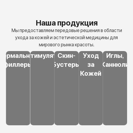
Наша продукция
Мы предоставляем передовые решения в области
ухода за кожей
и эстетической медицины для
мирового рынка красоты.
Дермальные
Биостимуляторы
Скин-
Уход
Иглы,
филлеры
Бустеры
за
Каннюли
Кожей