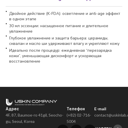
Двойное действие (K-FDA): осветление и anti-age эффект
в одном этапе
30 мл эссенции: насыщенное питание и длительное
увлажнение
Глубокое увлажнение и защита барьера: церамиды,
сквалан и масло ши удерживают влагу и укрепляют кожу
Идеально после процедур: ежедневная “перезарядка
кожи”, уменьшающая дискомфорт и ускоряющая
восстановление
Адрес
Телефон
E-mail
4F, 87, Baumoe-ro 41gil, Seocho-
(+82) 02-716-
contact@uskinlab
gu, Seoul, Korea
5004